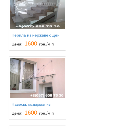
Перила из нержавеющей
стали Ограждения для
1600
Цена:
грн./м.п
лестниц
Навесы, козырьки из
поликарбоната,
1600
Цена:
грн./м.п
триплексные козырьки из
каленого стекла