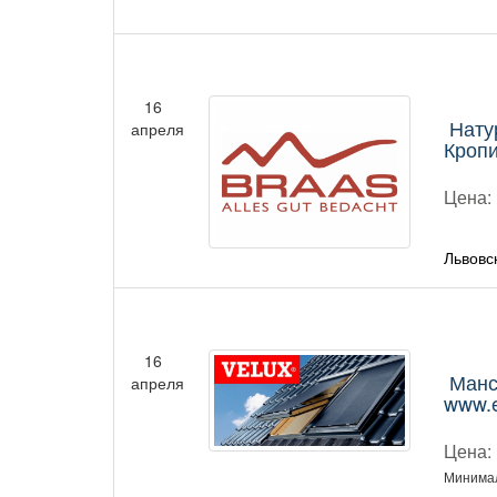
16
Нату
апреля
Кроп
Цена:
Львовс
16
Манс
апреля
www.
Цена:
Минимал