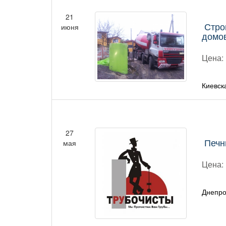
21
Стро
июня
домо
Цена:
Киевск
27
Печн
мая
Цена:
Днепро