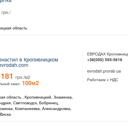
грн./
ицкая область
ЕВРОДАХ Кропивниц
настил в Кропивницком
+38(050) 555-5616
evrodah.com
evrodah.prorab.ua
181
грн./м2
Работаем с НДС
100м2
ьный заказ:
кая область , Кропивницкий, Знаменка,
ндрия, Светловодск, Бобринец,
раинка, Компанеевка, Александровка,
Виска