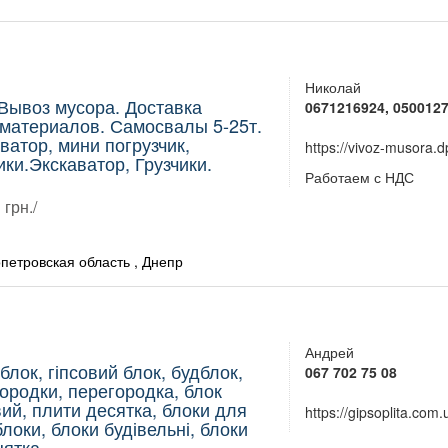
Николай
Вывоз мусора. Доставка
0671216924, 050012
материалов. Самосвалы 5-25т.
ватор, мини погрузчик,
https://vivoz-musora.d
ики.Экскаватор, Грузчики.
Работаем с НДС
грн./
петровская область , Днепр
Андрей
блок, гіпсовий блок, будблок,
067 702 75 08
ородки, перегородка, блок
вий, плити десятка, блоки для
https://gipsoplita.com.
 блоки, блоки будівельні, блоки
цятка