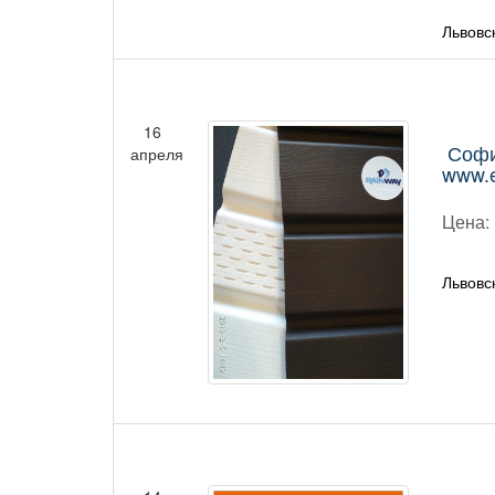
Львовс
16
Софи
апреля
www.
Цена:
Львовс