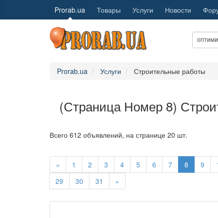
Prorab.ua
Товары
Услуги
Новости
Фор
Prorab.ua
Услуги
Строительные работы
(Страница Номер 8) Стро
Всего 612 объявлений, на странице 20 шт.
«
1
2
3
4
5
6
7
8
9
29
30
31
»