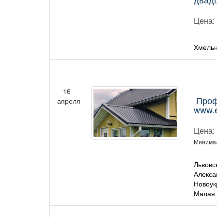
Цена:
Хмельн
16
Проф
апреля
www.
Цена:
Минимал
Львовс
Алекса
Новоук
Малая 