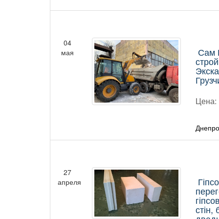
04
Сам 
мая
строй
Экска
Грузч
Цена:
Днепро
27
Гіпсо
апреля
перег
гіпсо
стін,
двад