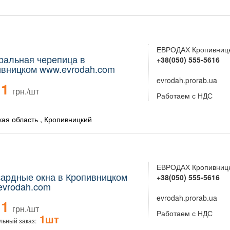
ЕВРОДАХ Кропивниц
ральная черепица в
+38(050) 555-5616
ивницком www.evrodah.com
evrodah.prorab.ua
1
грн./шт
Работаем с НДС
кая область , Кропивницкий
ЕВРОДАХ Кропивниц
ардные окна в Кропивницком
+38(050) 555-5616
evrodah.com
evrodah.prorab.ua
1
грн./шт
Работаем с НДС
1шт
ьный заказ: