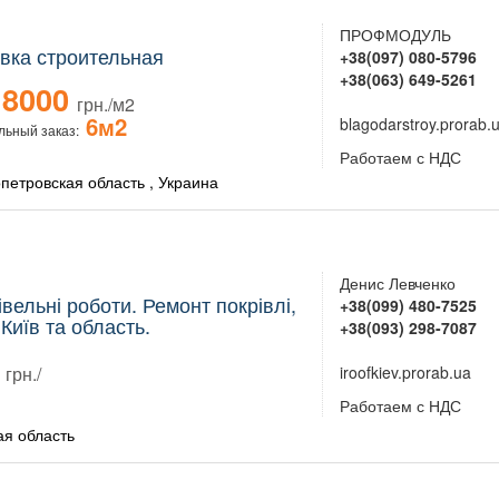
ПРОФМОДУЛЬ
вка строительная
+38(097) 080-5796
+38(063) 649-5261
8000
грн./м2
6м2
blagodarstroy.prorab.
ьный заказ:
Работаем с НДС
петровская область , Украина
Денис Левченко
вельні роботи. Ремонт покрівлі,
+38(099) 480-7525
 Київ та область.
+38(093) 298-7087
грн./
iroofkiev.prorab.ua
Работаем с НДС
ая область