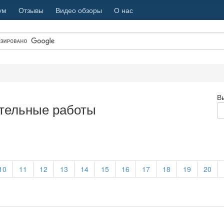
ум
Отзывы
Видео обзоры
О нас
В
ительные работы
10
11
12
13
14
15
16
17
18
19
20