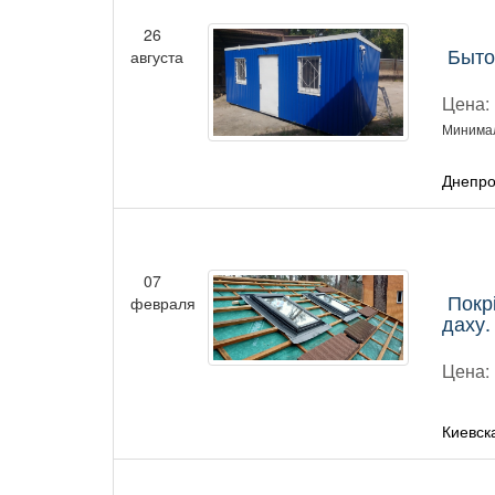
26
Быто
августа
Цена:
Минимал
Днепро
07
Покрі
февраля
даху.
Цена:
Киевск