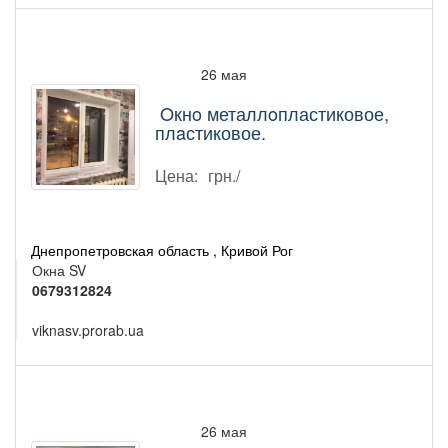
26 мая
Oкнo металлoпластиковое,
плaстиковое.
Цена:
грн./
Днепропетровская область , Кривой Рог
Окна SV
0679312824
viknasv.prorab.ua
26 мая