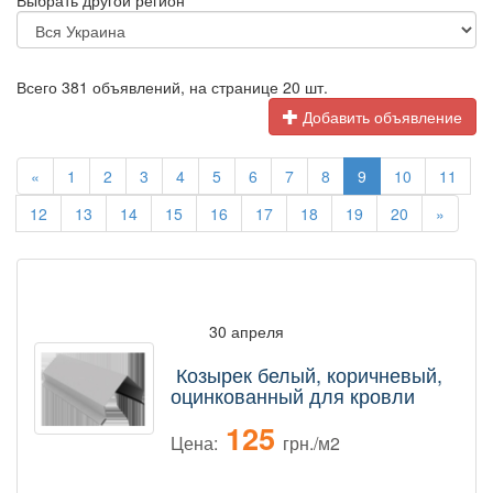
Выбрать другой регион
Всего 381 объявлений, на странице 20 шт.
Добавить объявление
«
1
2
3
4
5
6
7
8
9
10
11
12
13
14
15
16
17
18
19
20
»
30 апреля
Козырек белый, коричневый,
оцинкованный для кровли
125
Цена:
грн./м2