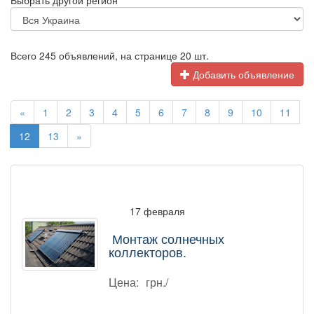
Выбрать другой регион
Всего 245 объявлений, на странице 20 шт.
Добавить объявление
«
1
2
3
4
5
6
7
8
9
10
11
12
13
»
17 февраля
Монтаж солнечных
коллекторов.
Цена:
грн./