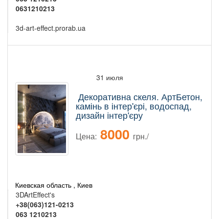
0631210213
3d-art-effect.prorab.ua
31 июля
Декоративна скеля. АртБетон,
камінь в інтер'єрі, водоспад,
дизайн інтер'єру
8000
Цена:
грн./
Киевская область , Киев
3DArtEffect's
+38(063)121-0213
063 1210213