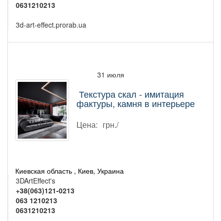
0631210213
3d-art-effect.prorab.ua
31 июля
Текстура скал - имитация
фактуры, камня в интерьере
Цена:
грн./
Киевская область , Киев, Украина
3DArtEffect's
+38(063)121-0213
063 1210213
0631210213