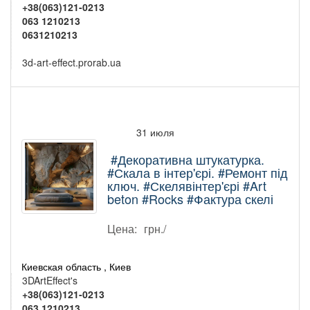
+38(063)121-0213
063 1210213
0631210213
3d-art-effect.prorab.ua
31 июля
#Декоративна штукатурка.
#Скала в інтер'єрі. #Ремонт під
ключ. #Скелявінтер'єрі #Art
beton #Rocks #Фактура скелі
Цена:
грн./
Киевская область , Киев
3DArtEffect's
+38(063)121-0213
063 1210213