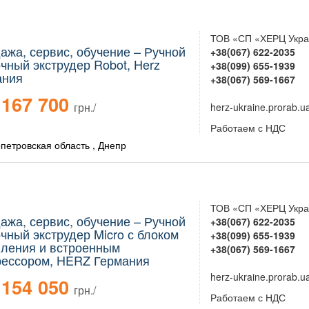
ТОВ «СП «ХЕРЦ Укра
ажа, сервис, обучение – Ручной
+38(067) 622-2035
чный экструдер Robot, Herz
+38(099) 655-1939
ания
+38(067) 569-1667
167 700
грн./
herz-ukraine.prorab.u
Работаем с НДС
петровская область , Днепр
ТОВ «СП «ХЕРЦ Укра
ажа, сервис, обучение – Ручной
+38(067) 622-2035
чный экструдер Micro с блоком
+38(099) 655-1939
вления и встроенным
+38(067) 569-1667
рессором, HERZ Германия
herz-ukraine.prorab.u
154 050
грн./
Работаем с НДС