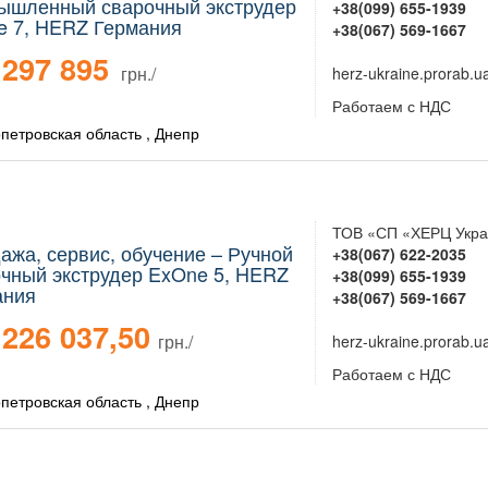
ышленный сварочный экструдер
+38(099) 655-1939
e 7, HERZ Германия
+38(067) 569-1667
297 895
грн./
herz-ukraine.prorab.u
Работаем с НДС
петровская область , Днепр
ТОВ «СП «ХЕРЦ Укра
ажа, сервис, обучение – Ручной
+38(067) 622-2035
чный экструдер ExOne 5, HERZ
+38(099) 655-1939
ания
+38(067) 569-1667
226 037,50
грн./
herz-ukraine.prorab.u
Работаем с НДС
петровская область , Днепр