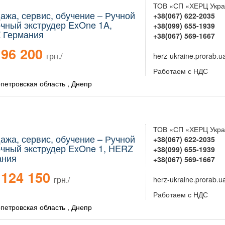
ТОВ «СП «ХЕРЦ Укра
ажа, сервис, обучение – Ручной
+38(067) 622-2035
чный экструдер ExOne 1A,
+38(099) 655-1939
 Германия
+38(067) 569-1667
96 200
грн./
herz-ukraine.prorab.u
Работаем с НДС
петровская область , Днепр
ТОВ «СП «ХЕРЦ Укра
ажа, сервис, обучение – Ручной
+38(067) 622-2035
чный экструдер ExOne 1, HERZ
+38(099) 655-1939
ания
+38(067) 569-1667
124 150
грн./
herz-ukraine.prorab.u
Работаем с НДС
петровская область , Днепр