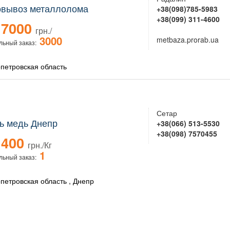
вывоз металлолома
+38(098)785-5983
+38(099) 311-4600
7000
грн./
3000
metbaza.prorab.ua
ьный заказ:
петровская область
Сетар
ь медь Днепр
+38(066) 513-5530
+38(098) 7570455
400
грн./Кг
1
ьный заказ:
петровская область , Днепр