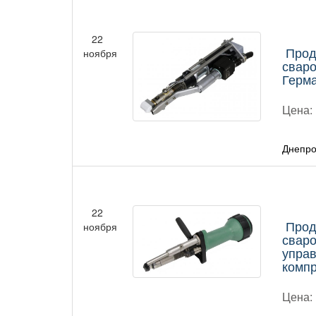
22
Прод
ноября
сваро
Герм
Цена:
Днепро
22
Прод
ноября
сваро
упра
комп
Цена: