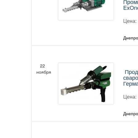
Пром
ExOn
Цена:
Днепро
22
Прод
ноября
сваро
Герм
Цена:
Днепро