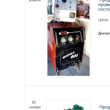
пром
состо
Цена:
Днепро
22
Прод
ноября