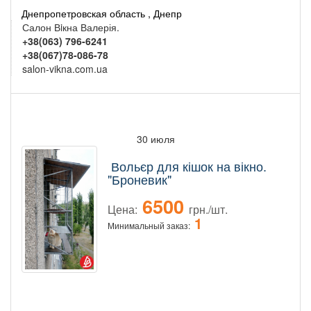
Днепропетровская область , Днепр
Салон Вiкна Валерія.
+38(063) 796-6241
+38(067)78-086-78
salon-vikna.com.ua
30 июля
Вольєр для кішок на вікно.
"Броневик"
6500
Цена:
грн./шт.
1
Минимальный заказ: