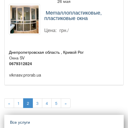
26 мая
Мemaллопластиковые,
пластиковые окна
Цена:
грн./
Днепропетровская область , Кривой Рог
Окна SV
0679312824
viknasv.prorab.ua
«
1
2
3
4
5
»
Все услуги