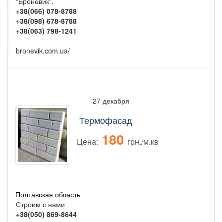
"Броневик".
+38(066) 078-8788
+38(098) 678-8788
+38(063) 798-1241
bronevik.com.ua/
27 декабря
Термофасад
180
Цена:
грн./м.кв
Полтавская область
Строим с нами
+38(050) 869-8644