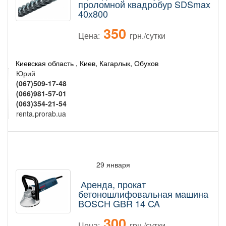
проломной квадробур SDSmax
40x800
350
Цена:
грн./сутки
Киевская область , Киев, Кагарлык, Обухов
Юрий
(067)509-17-48
(066)981-57-01
(063)354-21-54
renta.prorab.ua
29 января
Аренда, прокат
бетоношлифовальная машина
BOSCH GBR 14 CA
300
Цена:
грн./сутки