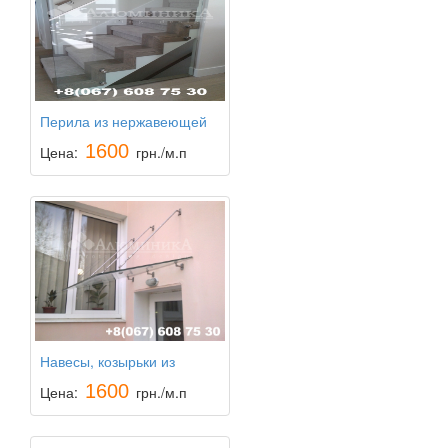
Перила из нержавеющей
стали Ограждения для
1600
Цена:
грн./м.п
лестниц
Навесы, козырьки из
поликарбоната,
1600
Цена:
грн./м.п
триплексные козырьки из
каленого стекла